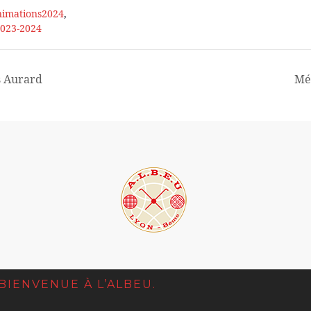
nimations2024
,
2023-2024
s Aurard
Mé
.BIENVENUE À L’ALBEU.