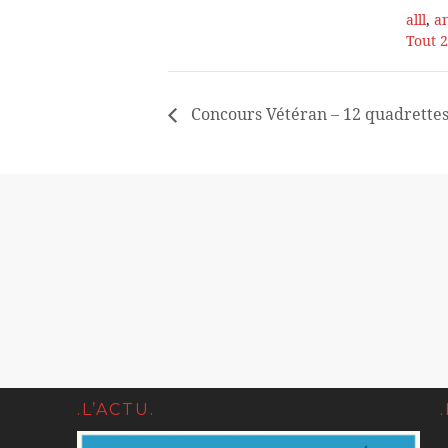
alll
,
a
Tout 
Concours Vétéran – 12 quadrette
.L’ACTU.