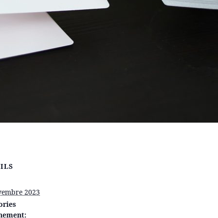
ILS
vembre 2023
ories
nement: