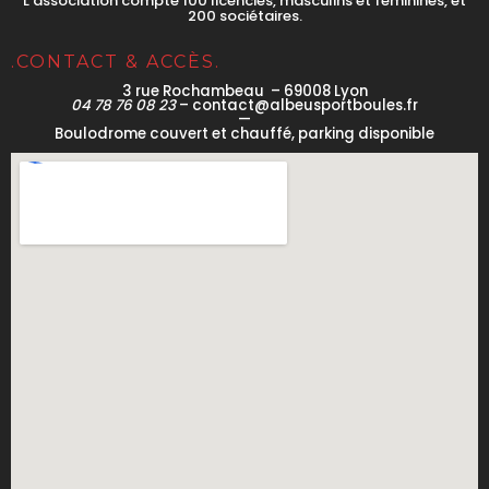
L’association compte 100 licenciés, masculins et féminines, et
200 sociétaires.
.CONTACT & ACCÈS.
3 rue Rochambeau – 69008 Lyon
04 78 76 08 23
– contact@albeusportboules.fr
—
Boulodrome couvert et chauffé, parking disponible