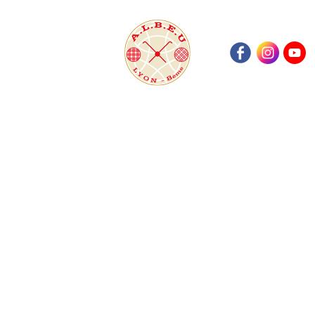
gp8
L’organisation de cet événement « hors les murs »
était un vrai défi, probablement une première
pour l’ALBEU Lyon.