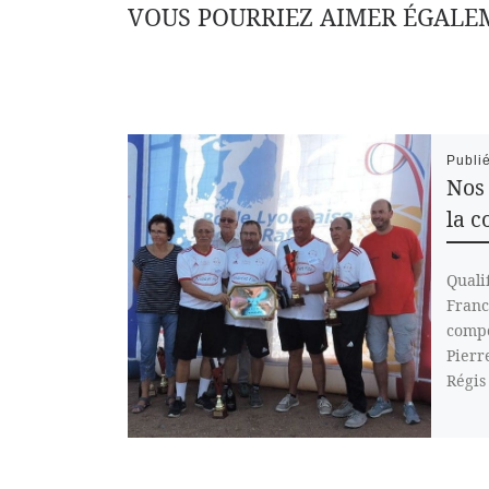
VOUS POURRIEZ AIMER ÉGALE
Publi
Nos
la c
Quali
Franc
compo
Pierr
Régis 